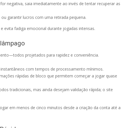
for negativa, saia imediatamente ao invés de tentar recuperar as
 ou garantir lucros com uma retirada pequena.
e evita fadiga emocional durante jogadas intensas.
elâmpago
nto—todos projetados para rapidez e conveniência.
os instantâneos com tempos de processamento mínimos.
rmações rápidas de bloco que permitem começar a jogar quase
os tradicionais, mas ainda desejam validação rápida; o site
 jogar em menos de cinco minutos desde a criação da conta até a