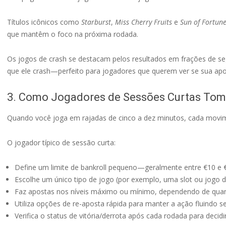
Títulos icônicos como
Starburst
,
Miss Cherry Fruits
e
Sun of Fortun
que mantêm o foco na próxima rodada.
Os jogos de crash se destacam pelos resultados em frações de seg
que ele crash—perfeito para jogadores que querem ver se sua apos
3. Como Jogadores de Sessões Curtas To
Quando você joga em rajadas de cinco a dez minutos, cada movi
O jogador típico de sessão curta:
Define um limite de bankroll pequeno—geralmente entre €10 e 
Escolhe um único tipo de jogo (por exemplo, uma slot ou jogo 
Faz apostas nos níveis máximo ou mínimo, dependendo de quant
Utiliza opções de re-aposta rápida para manter a ação fluindo 
Verifica o status de vitória/derrota após cada rodada para decid