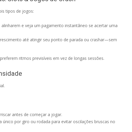
is tipos de jogos:
se alinharem e veja um pagamento instantâneo se acertar uma
crescimento até atingir seu ponto de parada ou crashar—sem
referem ritmos previsíveis em vez de longas sessões.
ensidade
al.
riscar antes de começar a jogar.
único por giro ou rodada para evitar oscilações bruscas no