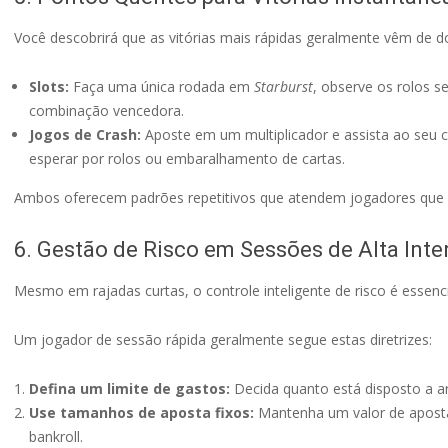
Você descobrirá que as vitórias mais rápidas geralmente vêm de do
Slots:
Faça uma única rodada em
Starburst
, observe os rolos 
combinação vencedora.
Jogos de Crash:
Aposte em um multiplicador e assista ao seu 
esperar por rolos ou embaralhamento de cartas.
Ambos oferecem padrões repetitivos que atendem jogadores que p
6. Gestão de Risco em Sessões de Alta Int
Mesmo em rajadas curtas, o controle inteligente de risco é essenci
Um jogador de sessão rápida geralmente segue estas diretrizes:
Defina um limite de gastos:
Decida quanto está disposto a ar
Use tamanhos de aposta fixos:
Mantenha um valor de aposta 
bankroll.