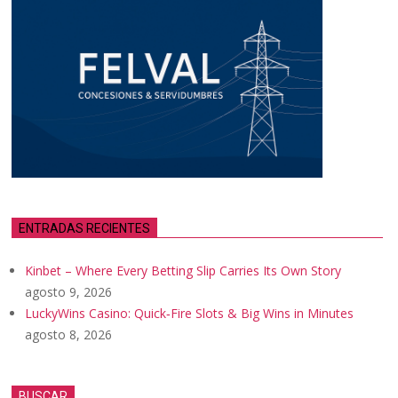
ENTRADAS RECIENTES
Kinbet – Where Every Betting Slip Carries Its Own Story
agosto 9, 2026
LuckyWins Casino: Quick‑Fire Slots & Big Wins in Minutes
agosto 8, 2026
BUSCAR