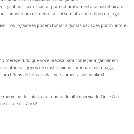
seus ganhos—sem esperar por embaralhamento ou distribuição.
 adicionando um elemento social sem atrasar o ritmo do jogo.
 vivo—os jogadores podem tomar algumas decisões por minuto e
no
oferece tudo que você precisa para começar a ganhar em
instantâneos, jogos de crash rápidos como um relâmpago,
, e um bônus de boas-vindas que aumenta seu bankroll
s, e mergulhe de cabeça no mundo de alta energia do QuickWin
rash—de distância!