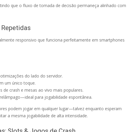
ntindo que o fluxo de tomada de decisão permaneça alinhado com
e Repetidas
totalmente responsivo que funciona perfeitamente em smartphones
otimizações do lado do servidor.
om um único toque.
s de crash e mesas ao vivo mais populares.
 relâmpago—ideal para jogabilidade espontânea.
dores podem jogar em qualquer lugar—talvez enquanto esperam
tar a mesma jogabilidade de alta intensidade.
as: Slots & Jogos de Crash