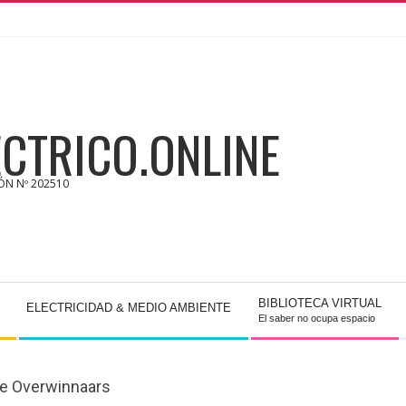
CTRICO.ONLINE
IÓN Nº 202510
BIBLIOTECA VIRTUAL
ELECTRICIDAD & MEDIO AMBIENTE
El saber no ocupa espacio
te Overwinnaars