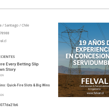
a / Santiago / Chile
78988
al.cl
ECIENTES
re Every Betting Slip
Own Story
026
no: Quick‑Fire Slots & Big Wins
026
8077da21b6