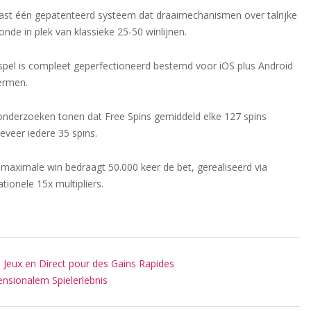
ast één gepatenteerd systeem dat draaimechanismen over talrijke
nde in plek van klassieke 25-50 winlijnen.
spel is compleet geperfectioneerd bestemd voor iOS plus Android
ermen.
 onderzoeken tonen dat Free Spins gemiddeld elke 127 spins
eveer iedere 35 spins.
maximale win bedraagt 50.000 keer de bet, gerealiseerd via
onele 15x multipliers.
 Jeux en Direct pour des Gains Rapides
ensionalem Spielerlebnis