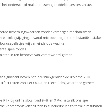
 zal het onderscheid maken tussen gemiddelde sessies versus
eerde uitbetalingswaarden zonder verborgen mechanismen
tele inlegwijzigingen vanaf microbedragen tot substantiële stakes
bonusspelletjes vrij van eindeloos wachten
ënte speelrondes
-limieten in ten behoeve van verantwoord gamen
at significant boven het industrie-gemiddelde uitkomt. Zulk
 testfaciliteiten zoals eCOGRA en iTech Labs, waardoor gamers
RTP bij online slots rond 94% en 97%, hetwelk ons spel
che voorsprong vertaalt zich in superieure lange-termijn resultaten