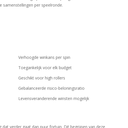
e samenstellingen per speelronde.
Verhoogde winkans per spin
Toegankelijk voor elk budget
Geschikt voor high rollers
Gebalanceerde risico-beloningsratio
Levensveranderende winsten mogelijk
dat verder gaat dan puur fortuin. Dit begrijpen van deze