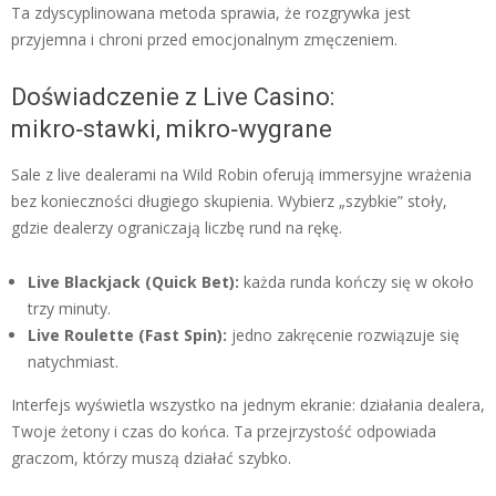
Ta zdyscyplinowana metoda sprawia, że rozgrywka jest
przyjemna i chroni przed emocjonalnym zmęczeniem.
Doświadczenie z Live Casino:
mikro‑stawki, mikro‑wygrane
Sale z live dealerami na Wild Robin oferują immersyjne wrażenia
bez konieczności długiego skupienia. Wybierz „szybkie” stoły,
gdzie dealerzy ograniczają liczbę rund na rękę.
Live Blackjack (Quick Bet):
każda runda kończy się w około
trzy minuty.
Live Roulette (Fast Spin):
jedno zakręcenie rozwiązuje się
natychmiast.
Interfejs wyświetla wszystko na jednym ekranie: działania dealera,
Twoje żetony i czas do końca. Ta przejrzystość odpowiada
graczom, którzy muszą działać szybko.