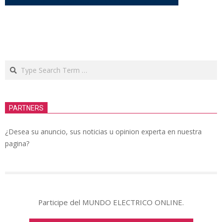
Search
PARTNERS
¿Desea su anuncio, sus noticias u opinion experta en nuestra
pagina?
Participe del MUNDO ELECTRICO ONLINE.