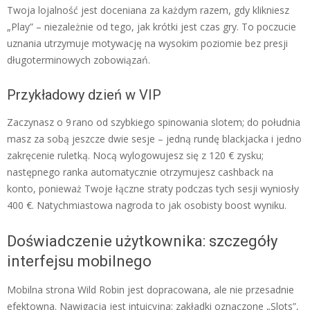
Twoja lojalność jest doceniana za każdym razem, gdy klikniesz
„Play” – niezależnie od tego, jak krótki jest czas gry. To poczucie
uznania utrzymuje motywację na wysokim poziomie bez presji
długoterminowych zobowiązań.
Przykładowy dzień w VIP
Zaczynasz o 9 rano od szybkiego spinowania slotem; do południa
masz za sobą jeszcze dwie sesje – jedną rundę blackjacka i jedno
zakręcenie ruletką. Nocą wylogowujesz się z 120 € zysku;
następnego ranka automatycznie otrzymujesz cashback na
konto, ponieważ Twoje łączne straty podczas tych sesji wyniosły
400 €. Natychmiastowa nagroda to jak osobisty boost wyniku.
Doświadczenie użytkownika: szczegóły
interfejsu mobilnego
Mobilna strona Wild Robin jest dopracowana, ale nie przesadnie
efektowna. Nawigacja jest intuicyjna: zakładki oznaczone „Slots”,