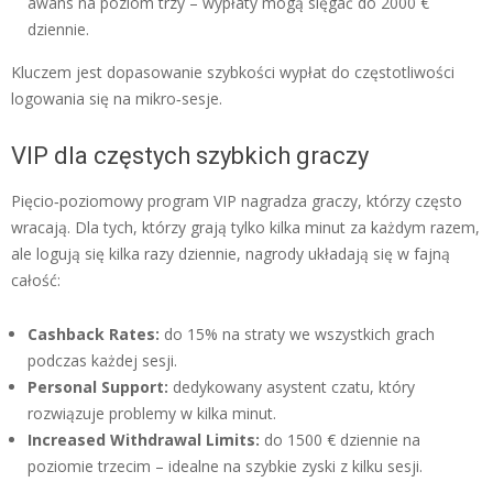
awans na poziom trzy – wypłaty mogą sięgać do 2000 €
dziennie.
Kluczem jest dopasowanie szybkości wypłat do częstotliwości
logowania się na mikro‑sesje.
VIP dla częstych szybkich graczy
Pięcio‑poziomowy program VIP nagradza graczy, którzy często
wracają. Dla tych, którzy grają tylko kilka minut za każdym razem,
ale logują się kilka razy dziennie, nagrody układają się w fajną
całość:
Cashback Rates:
do 15% na straty we wszystkich grach
podczas każdej sesji.
Personal Support:
dedykowany asystent czatu, który
rozwiązuje problemy w kilka minut.
Increased Withdrawal Limits:
do 1500 € dziennie na
poziomie trzecim – idealne na szybkie zyski z kilku sesji.