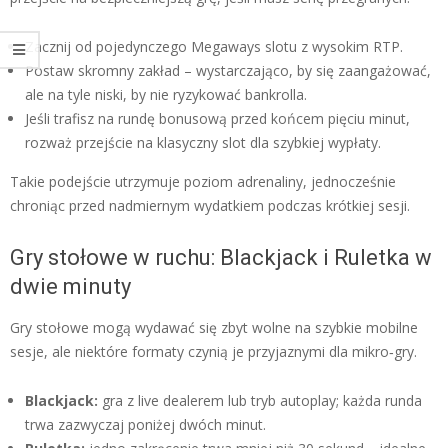
Zacznij od pojedynczego Megaways slotu z wysokim RTP.
Postaw skromny zakład – wystarczająco, by się zaangażować,
ale na tyle niski, by nie ryzykować bankrolla.
Jeśli trafisz na rundę bonusową przed końcem pięciu minut,
rozważ przejście na klasyczny slot dla szybkiej wypłaty.
Takie podejście utrzymuje poziom adrenaliny, jednocześnie
chroniąc przed nadmiernym wydatkiem podczas krótkiej sesji.
Gry stołowe w ruchu: Blackjack i Ruletka w
dwie minuty
Gry stołowe mogą wydawać się zbyt wolne na szybkie mobilne
sesje, ale niektóre formaty czynią je przyjaznymi dla mikro‑gry.
Blackjack:
gra z live dealerem lub tryb autoplay; każda runda
trwa zazwyczaj poniżej dwóch minut.