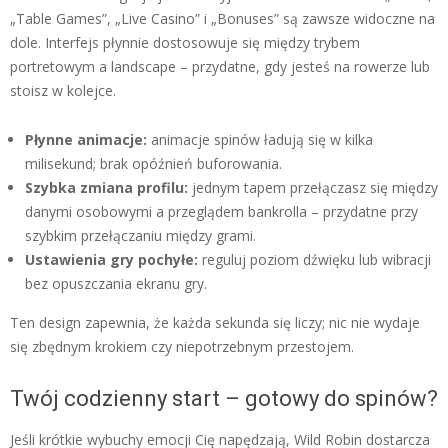
„Table Games”, „Live Casino” i „Bonuses” są zawsze widoczne na
dole. Interfejs płynnie dostosowuje się między trybem
portretowym a landscape – przydatne, gdy jesteś na rowerze lub
stoisz w kolejce.
Płynne animacje:
animacje spinów ładują się w kilka
milisekund; brak opóźnień buforowania.
Szybka zmiana profilu:
jednym tapem przełączasz się między
danymi osobowymi a przeglądem bankrolla – przydatne przy
szybkim przełączaniu między grami.
Ustawienia gry pochyłe:
reguluj poziom dźwięku lub wibracji
bez opuszczania ekranu gry.
Ten design zapewnia, że każda sekunda się liczy; nic nie wydaje
się zbędnym krokiem czy niepotrzebnym przestojem.
Twój codzienny start – gotowy do spinów?
Jeśli krótkie wybuchy emocji Cię napędzają, Wild Robin dostarcza