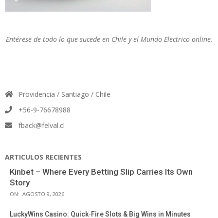
Entérese de todo lo que sucede en Chile y el Mundo Electrico online.
Providencia / Santiago / Chile
+56-9-76678988
fback@felval.cl
ARTICULOS RECIENTES
Kinbet – Where Every Betting Slip Carries Its Own
Story
ON:
AGOSTO 9, 2026
LuckyWins Casino: Quick‑Fire Slots & Big Wins in Minutes