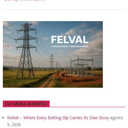
ENTRADAS RECIENTES
Kinbet – Where Every Betting Slip Carries Its Own Story
agosto
9, 2026