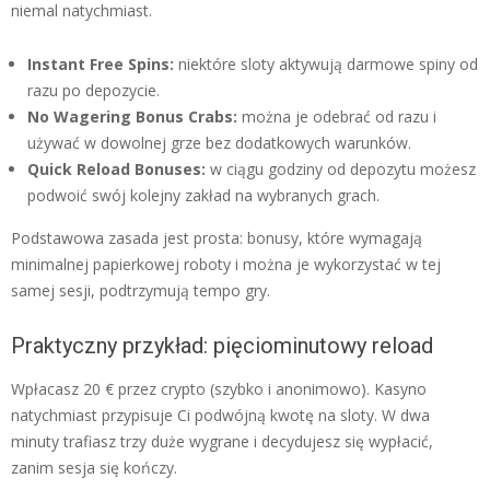
niemal natychmiast.
Instant Free Spins:
niektóre sloty aktywują darmowe spiny od
razu po depozycie.
No Wagering Bonus Crabs:
można je odebrać od razu i
używać w dowolnej grze bez dodatkowych warunków.
Quick Reload Bonuses:
w ciągu godziny od depozytu możesz
podwoić swój kolejny zakład na wybranych grach.
Podstawowa zasada jest prosta: bonusy, które wymagają
minimalnej papierkowej roboty i można je wykorzystać w tej
samej sesji, podtrzymują tempo gry.
Praktyczny przykład: pięciominutowy reload
Wpłacasz 20 € przez crypto (szybko i anonimowo). Kasyno
natychmiast przypisuje Ci podwójną kwotę na sloty. W dwa
minuty trafiasz trzy duże wygrane i decydujesz się wypłacić,
zanim sesja się kończy.