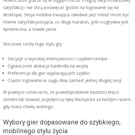
Nowocześni gracze są w ciągłym ruchu. Pragną natychmiastowej
satysfakcji i nie chcą poświęcać godzin na logowanie się na
desktopie. Sesja mobilna trwająca zaledwie pięć minut może być
równie satysfakcjonująca, co długi maraton, jeśli rozgrywka jest
dynamiczna, a stawki jasne.
Kluczowe cechy tego stylu gry:
Decyzje o wysokiej intensywności i szybkim tempie
Ograniczone alokacje bankrolla na wizytę
Preferencja dla gier wypłacających szybko
Częste logowania w ciągu dnia zamiast jednej długiej sesji
W praktyce oznacza to, że prawdopodobnie będziesz kręcić
slotami lub stawiać pojedynczą rękę blackjacka za każdym razem,
gdy masz chwilę wolnego.
Wybory gier dopasowane do szybkiego,
mobilnego stylu życia