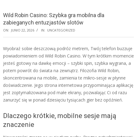
Menu
Wild Robin Casino: Szybka gra mobilna dla
zabieganych entuzjastów slotów
ON:
JUNIO 22, 2026
IN:
UNCATEGORIZED
Wyobraź sobie deszczową podróż metrem, Twój telefon buzzuje
powiadomieniem od Wild Robin Casino. W tym krótkim momencie
jesteś gotowy na dawkę emocji – szybki spin, szybka wygrana, a
potem powrót do świata na zewnątrz. Filozofia Wild Robin,
skoncentrowana na mobile, zamienia te mikro‑sesje w płynne
doświadczenie. Jego strona internetowa przypominająca aplikację
jest zoptymalizowana pod małe ekrany, pozwalając Ci od razu
zanurzyć się w ponad dziesięciu tysiącach gier bez opóźnień.
Dlaczego krótkie, mobilne sesje mają
znaczenie