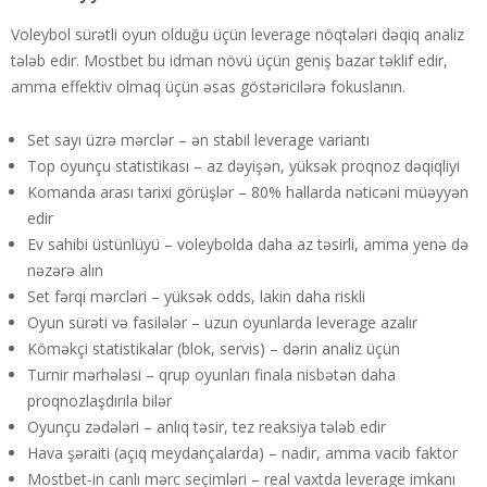
Voleybol sürətli oyun olduğu üçün leverage nöqtələri dəqiq analiz
tələb edir. Mostbet bu idman növü üçün geniş bazar təklif edir,
amma effektiv olmaq üçün əsas göstəricilərə fokuslanın.
Set sayı üzrə mərclər – ən stabil leverage variantı
Top oyunçu statistikası – az dəyişən, yüksək proqnoz dəqiqliyi
Komanda arası tarixi görüşlər – 80% hallarda nəticəni müəyyən
edir
Ev sahibi üstünlüyü – voleybolda daha az təsirli, amma yenə də
nəzərə alın
Set fərqi mərcləri – yüksək odds, lakin daha riskli
Oyun sürəti və fasilələr – uzun oyunlarda leverage azalır
Köməkçi statistikalar (blok, servis) – dərin analiz üçün
Turnir mərhələsi – qrup oyunları finala nisbətən daha
proqnozlaşdırıla bilər
Oyunçu zədələri – anlıq təsir, tez reaksiya tələb edir
Hava şəraiti (açıq meydançalarda) – nadir, amma vacib faktor
Mostbet-in canlı mərc seçimləri – real vaxtda leverage imkanı