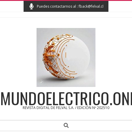
Skip
Puedes contactarnos al : fback@felval.cl
to
content
MUNDOELECTRICO.ON
REVISTA DIGITAL DE FELVAL S.A. / EDICIÓN Nº 202510
Secondary
Search
Navigation