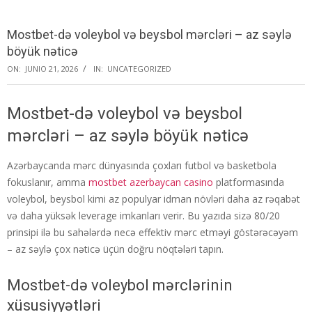
Menu
Mostbet-də voleybol və beysbol mərcləri – az səylə
böyük nəticə
ON:
JUNIO 21, 2026
IN:
UNCATEGORIZED
Mostbet-də voleybol və beysbol
mərcləri – az səylə böyük nəticə
Azərbaycanda mərc dünyasında çoxları futbol və basketbola
fokuslanır, amma
mostbet azerbaycan casino
platformasında
voleybol, beysbol kimi az populyar idman növləri daha az rəqabət
və daha yüksək leverage imkanları verir. Bu yazıda sizə 80/20
prinsipi ilə bu sahələrdə necə effektiv mərc etməyi göstərəcəyəm
– az səylə çox nəticə üçün doğru nöqtələri tapın.
Mostbet-də voleybol mərclərinin
xüsusiyyətləri