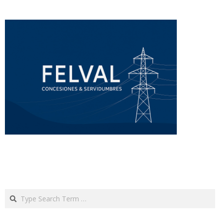
Search