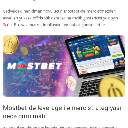
Cədvəldəki hər idman növü üçün Mostbet-də mərc etməzdən
əvvəl ən yüksək effektivlik dərəcəsinə malik göstəricini yoxlayın
üçün
. Bu, vaxtınızı optimallaşdırır və nəticə şansını artırır.
Mostbet-də leverage ilə mərc strategiyası
necə qurulmalı
Az populyar idman növlərində uğur qazanmaq üçün sistematik