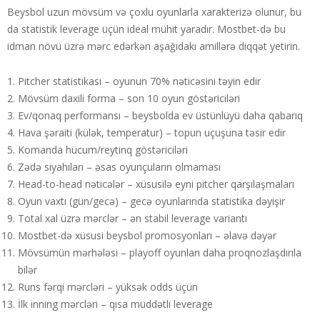
Beysbol uzun mövsüm və çoxlu oyunlarla xarakterizə olunur, bu
da statistik leverage üçün ideal mühit yaradır. Mostbet-də bu
idman növü üzrə mərc edərkən aşağıdakı amillərə diqqət yetirin.
Pitcher statistikası – oyunun 70% nəticəsini təyin edir
Mövsüm daxili forma – son 10 oyun göstəriciləri
Ev/qonaq performansı – beysbolda ev üstünlüyü daha qabarıq
Hava şəraiti (külək, temperatur) – topun uçuşuna təsir edir
Komanda hücum/reytinq göstəriciləri
Zədə siyahıları – əsas oyunçuların olmaması
Head-to-head nəticələr – xüsusilə eyni pitcher qarşılaşmaları
Oyun vaxtı (gün/gecə) – gecə oyunlarında statistika dəyişir
Total xal üzrə mərclər – ən stabil leverage variantı
Mostbet-də xüsusi beysbol promosyonları – əlavə dəyər
Mövsümün mərhələsi – playoff oyunları daha proqnozlaşdırıla
bilər
Runs fərqi mərcləri – yüksək odds üçün
İlk inning mərcləri – qısa müddətli leverage