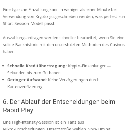
Eine typische Einzahlung kann in weniger als einer Minute bei
Verwendung von Krypto gutgeschrieben werden, was perfekt zum
Short‑Session‑Modell passt.
Auszahlungsanfragen werden schneller bearbeitet, wenn Sie eine
solide Bankhistorie mit den unterstützten Methoden des Casinos
haben.
Schnelle Kreditübertragung:
Krypto‑Einzahlungen—
Sekunden bis zum Guthaben.
Geringer Aufwand:
Keine Verzögerungen durch
Kartenverifizierung.
6. Der Ablauf der Entscheidungen beim
Rapid Play
Eine High‑Intensity‑Session ist ein Tanz aus
Mikro‑Entscheidungen: Einsatzgröße wählen, Spin‑Timing,