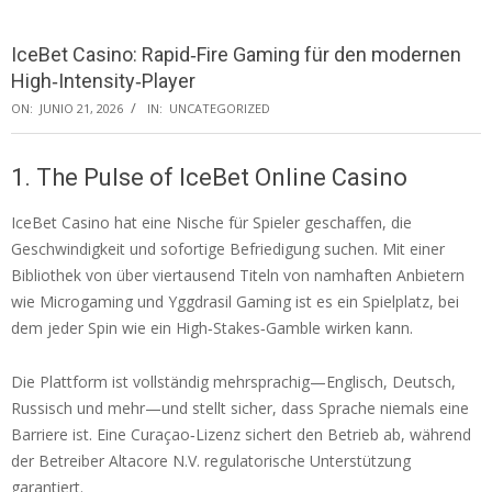
Menu
IceBet Casino: Rapid‑Fire Gaming für den modernen
High‑Intensity‑Player
ON:
JUNIO 21, 2026
IN:
UNCATEGORIZED
1. The Pulse of IceBet Online Casino
IceBet Casino hat eine Nische für Spieler geschaffen, die
Geschwindigkeit und sofortige Befriedigung suchen. Mit einer
Bibliothek von über viertausend Titeln von namhaften Anbietern
wie Microgaming und Yggdrasil Gaming ist es ein Spielplatz, bei
dem jeder Spin wie ein High‑Stakes‑Gamble wirken kann.
Die Plattform ist vollständig mehrsprachig—Englisch, Deutsch,
Russisch und mehr—und stellt sicher, dass Sprache niemals eine
Barriere ist. Eine Curaçao‑Lizenz sichert den Betrieb ab, während
der Betreiber Altacore N.V. regulatorische Unterstützung
garantiert.