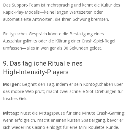
Das Support‑Team ist mehrsprachig und kennt die Kultur des
Rapid‑Play‑Modells—keine langen Wartezeiten oder
automatisierte Antworten, die Ihren Schwung bremsen.
Ein typisches Gespräch könnte die Bestätigung eines
Auszahlungslimits oder die Klärung einer Crash‑Spiel‑Regel
umfassen—alles in weniger als 30 Sekunden gelöst.
9. Das tägliche Ritual eines
High‑Intensity‑Players
Morgen:
Beginnt den Tag, indem er sein Kontoguthaben über
das mobile Web prüft; macht zwei schnelle Slot‑Drehungen für
frisches Geld.
Mittag:
Nutzt die Mittagspause für eine Minute Crash‑Gaming;
wenn erfolgreich, macht er einen kurzen Spaziergang, bevor er
sich wieder ins Casino einloggt für eine Mini‑Roulette‑Runde.