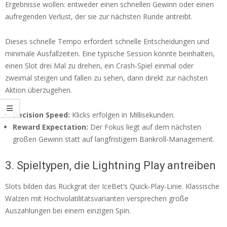
Ergebnisse wollen: entweder einen schnellen Gewinn oder einen
aufregenden Verlust, der sie zur nächsten Runde antreibt.
Dieses schnelle Tempo erfordert schnelle Entscheidungen und
minimale Ausfallzeiten. Eine typische Session könnte beinhalten,
einen Slot drei Mal zu drehen, ein Crash‑Spiel einmal oder
zweimal steigen und fallen zu sehen, dann direkt zur nächsten
Aktion überzugehen.
Decision Speed:
Klicks erfolgen in Millisekunden.
Reward Expectation:
Der Fokus liegt auf dem nächsten
großen Gewinn statt auf langfristigem Bankroll-Management.
3. Spieltypen, die Lightning Play antreiben
Slots bilden das Rückgrat der IceBet’s Quick‑Play‑Linie. Klassische
Walzen mit Hochvolatilitätsvarianten versprechen große
Auszahlungen bei einem einzigen Spin.