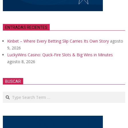
ENTRADAS RECIENTES
Kinbet – Where Every Betting Slip Carries Its Own Story
agosto
9, 2026
LuckyWins Casino: Quick‑Fire Slots & Big Wins in Minutes
agosto 8, 2026
BUSCAR
Search