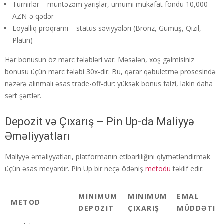
Turnirlər – müntəzəm yarışlar, ümumi mükafat fondu 10,000
AZN-ə qədər
Loyallıq proqramı – status səviyyələri (Bronz, Gümüş, Qızıl,
Platin)
Hər bonusun öz mərc tələbləri var. Məsələn, xoş gəlmisiniz
bonusu üçün mərc tələbi 30x-dir. Bu, qərar qəbuletmə prosesində
nəzərə alınmalı əsas trade-off-dur: yüksək bonus faizi, lakin daha
sərt şərtlər.
Depozit və Çıxarış – Pin Up-da Maliyyə
Əməliyyatları
Maliyyə əməliyyatları, platformanın etibarlılığını qiymətləndirmək
üçün əsas meyardır. Pin Up bir neçə ödəniş
metodu
təklif edir:
MINIMUM
MINIMUM
EMAL
METOD
DEPOZIT
ÇIXARIŞ
MÜDDƏTI