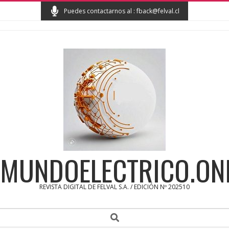
Skip
Puedes contactarnos al : fback@felval.cl
to
content
MUNDOELECTRICO.ON
REVISTA DIGITAL DE FELVAL S.A. / EDICIÓN Nº 202510
Secondary
Search
Navigation