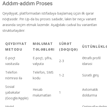
Addım-addım Proses
Qeydiyyat, platformadan istifadəyə başlamaq üçün ilk qərar
nöqtəsidir. Pin Up-da bu proses sadədir, lakin bir neçə variant
arasında seçim etmək lazımdır. Aşağıdakı cədvəl bu variantları
strukturlaşdırır:
QEYDIYYAT
MƏLUMAT
SÜRƏT
ÜSTÜNLÜKL
METODU
TƏLƏBLƏRI
(DƏQIQƏ)
E-poçt
E-poçt, şifrə,
Ətraflı profil
2-3
vasitəsilə
valyuta
idarəsi
Telefon
Telefon, SMS
1-2
Sürətli giriş
nömrəsi ilə
kodu
Sosial
Hesab
Avtomatik
şəbəkələr
1
məlumatları
doldurma
(Google/Apple)
Mobil
Optimallaşdırılm