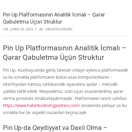
Menu
Pin Up Platformasının Analitik İcmalı – Qərar
Qəbuletmə Üçün Struktur
ON:
JUNIO 20, 2026
IN:
UNCATEGORIZED
Pin Up Platformasının Analitik İcmalı –
Qərar Qəbuletmə Üçün Struktur
Pin Up, Azərbaycanda geniş tanınan onlayn əyləncə platformasıdır
və bu icmalda platformanın bütün əsas komponentlərini –
interfeysdən tutmuş təhlükəsizlik siyasətinə qədər – metodik
şəkildə təhlil edirik. Məqsədimiz, sizin üçün əsaslandırılmış qərar
vermə prosesini strukturlaşdırmaqdır. Platformanın rəsmi səhifəsi
https://www.haberbodrumgazetesi.com/
ünvanında yerləşir və bu
icmalda hər bir aspekti nəzərdən keçirəcəyik.
Pin Up-da Qeydiyyat və Daxil Olma –