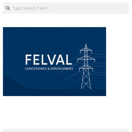
Search
Search