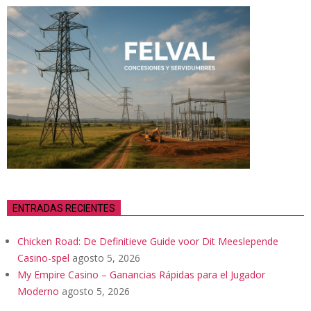
ENTRADAS RECIENTES
Chicken Road: De Definitieve Guide voor Dit Meeslepende
Casino-spel
agosto 5, 2026
My Empire Casino – Ganancias Rápidas para el Jugador
Moderno
agosto 5, 2026