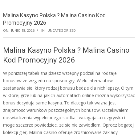
Menu
Malina Kasyno Polska ? Malina Casino Kod
Promocyjny 2026
ON:
JUNIO 18, 2026
IN:
UNCATEGORIZED
Malina Kasyno Polska ? Malina Casino
Kod Promocyjny 2026
W ponizszej tabeli znajdziesz wstepny podzial na rodzaje
bonusow ze wzgledu na sposob gry. Wielu internautow
zastanawia sie, ktory rodzaj bonusu bedzie dla nich lepszy. O tym,
w ktorej grze lub na jakich automatach online mozna wykorzystac
bonus decyduja same kasyna. To dlatego tak wazna jest
znajomosc warunkow poszczegolnych bonusow. Oczekiwalem
doswiadczenia wypelnionego slodka i wciagajaca rozgrywka i
moge szczerze powiedziec, ze sie nie zawiodlem. Oprocz bogatej
kolekcji gier, Malina Casino oferuje zroznicowane zaklady