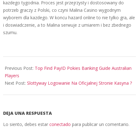
kazdego tygodnia. Proces jest przejrzysty i dostosowany do
potrzeb graczy z Polski, co czyni Malina Casino wygodnym
wyborem dla kazdego. W koncu hazard online to nie tylko gra, ale
i doswiadczenie, a to Malina serwuje z umiarem i bez zbednego
szumu.
2026-
06-
Previous Post:
Top Find PayID Pokies Banking Guide Australian
18
Players
Next Post:
Slottyway Logowanie Na Oficjalnej Stronie Kasyna ?
DEJA UNA RESPUESTA
Lo siento, debes estar
conectado
para publicar un comentario.