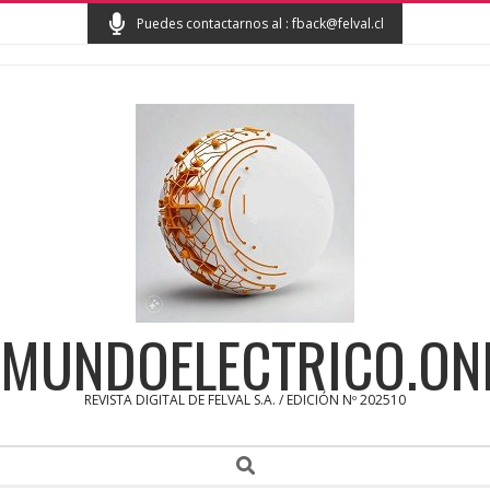
Skip
Puedes contactarnos al : fback@felval.cl
to
content
MUNDOELECTRICO.ON
REVISTA DIGITAL DE FELVAL S.A. / EDICIÓN Nº 202510
Secondary
Search
Navigation