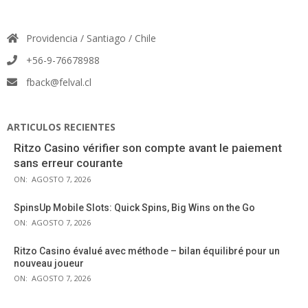
Providencia / Santiago / Chile
+56-9-76678988
fback@felval.cl
ARTICULOS RECIENTES
Ritzo Casino vérifier son compte avant le paiement
sans erreur courante
ON:
AGOSTO 7, 2026
SpinsUp Mobile Slots: Quick Spins, Big Wins on the Go
ON:
AGOSTO 7, 2026
Ritzo Casino évalué avec méthode – bilan équilibré pour un
nouveau joueur
ON:
AGOSTO 7, 2026