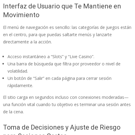
Interfaz de Usuario que Te Mantiene en
Movimiento
El menú de navegación es sencillo: las categorías de juegos están
en el centro, para que puedas saltarte menús y lanzarte
directamente a la acción.
Acceso instantáneo a “Slots” y “Live Casino”.
Una barra de búsqueda que filtra por proveedor o nivel de
volatilidad.
Un botón de “Salir” en cada página para cerrar sesión
rápidamente.
El sitio carga en segundos incluso con conexiones moderadas—
una función vital cuando tu objetivo es terminar una sesión antes
de la cena.
Toma de Decisiones y Ajuste de Riesgo