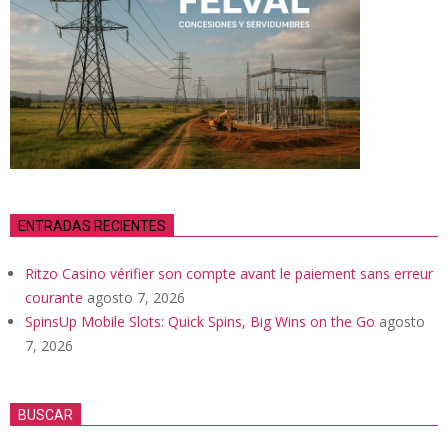
ENTRADAS RECIENTES
Ritzo Casino vérifier son compte avant le paiement sans erreur
courante
agosto 7, 2026
SpinsUp Mobile Slots: Quick Spins, Big Wins on the Go
agosto
7, 2026
BUSCAR