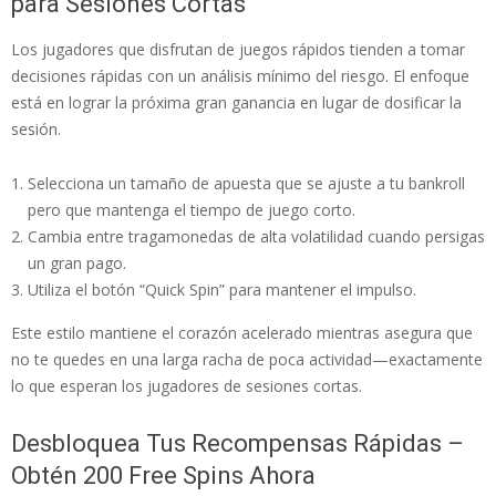
para Sesiones Cortas
Los jugadores que disfrutan de juegos rápidos tienden a tomar
decisiones rápidas con un análisis mínimo del riesgo. El enfoque
está en lograr la próxima gran ganancia en lugar de dosificar la
sesión.
Selecciona un tamaño de apuesta que se ajuste a tu bankroll
pero que mantenga el tiempo de juego corto.
Cambia entre tragamonedas de alta volatilidad cuando persigas
un gran pago.
Utiliza el botón “Quick Spin” para mantener el impulso.
Este estilo mantiene el corazón acelerado mientras asegura que
no te quedes en una larga racha de poca actividad—exactamente
lo que esperan los jugadores de sesiones cortas.
Desbloquea Tus Recompensas Rápidas –
Obtén 200 Free Spins Ahora