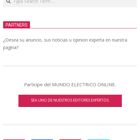
PARTNERS
¿Desea su anuncio, sus noticias u opinion experta en nuestra
pagina?
Participe del MUNDO ELECTRICO ONLINE.
SEA UNO DE NUESTROS EDITORES EXPERTOS.