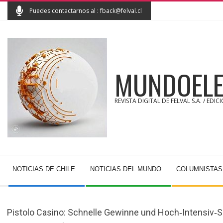
Skip
Puedes contactarnos al : fback@felval.cl
to
content
MUNDOELE
REVISTA DIGITAL DE FELVAL S.A. / EDIC
Secondary
NOTICIAS DE CHILE
NOTICIAS DEL MUNDO
COLUMNISTAS
Navigation
Menu
Pistolo Casino: Schnelle Gewinne und Hoch‑Intensiv‑S