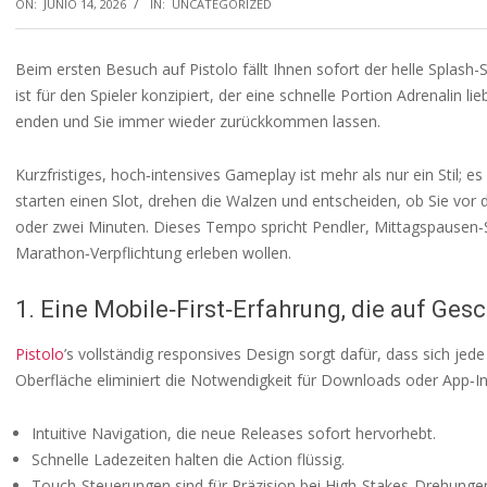
ON:
JUNIO 14, 2026
IN:
UNCATEGORIZED
Beim ersten Besuch auf Pistolo fällt Ihnen sofort der helle Splash-
ist für den Spieler konzipiert, der eine schnelle Portion Adrenalin 
enden und Sie immer wieder zurückkommen lassen.
Kurzfristiges, hoch‑intensives Gameplay ist mehr als nur ein Stil; es
starten einen Slot, drehen die Walzen und entscheiden, ob Sie vor
oder zwei Minuten. Dieses Tempo spricht Pendler, Mittagspausen‑Sp
Marathon‑Verpflichtung erleben wollen.
1. Eine Mobile‑First‑Erfahrung, die auf Ges
Pistolo
’s vollständig responsives Design sorgt dafür, dass sich jede
Oberfläche eliminiert die Notwendigkeit für Downloads oder App‑Ins
Intuitive Navigation, die neue Releases sofort hervorhebt.
Schnelle Ladezeiten halten die Action flüssig.
Touch‑Steuerungen sind für Präzision bei High‑Stakes‑Drehungen 