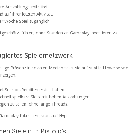
re Auszahlungslimits frei.
auf Ihrer letzten Aktivität.
er Woche Spiel zugänglich.
ertgeschätzt fühlen, ohne Stunden an Gameplay investieren zu
agiertes Spielernetzwerk
lige Präsenz in sozialen Medien setzt sie auf subtile Hinweise wie
nzeigen.
el‑Session‑Renditen erzielt haben.
hnell spielbare Slots mit hohen Auszahlungen.
egien zu teilen, ohne lange Threads.
Gameplay fokussiert, statt auf Hype.
en Sie ein in Pistolo’s