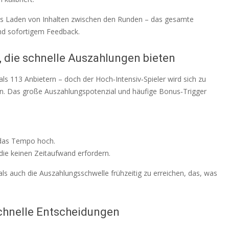
f das Laden von Inhalten zwischen den Runden – das gesamte
und sofortigem Feedback.
, die schnelle Auszahlungen bieten
r als 113 Anbietern – doch der Hoch‑Intensiv‑Spieler wird sich zu
en. Das große Auszahlungspotenzial und häufige Bonus‑Trigger
 das Tempo hoch.
ie keinen Zeitaufwand erfordern.
 als auch die Auszahlungsschwelle frühzeitig zu erreichen, das, was
 schnelle Entscheidungen