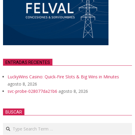
ENTRADAS RECIENTES
LuckyWins Casino: Quick‑Fire Slots & Big Wins in Minutes
agosto 8, 2026
svc-probe-028077da21b6
agosto 8, 2026
BUSCAR
Search