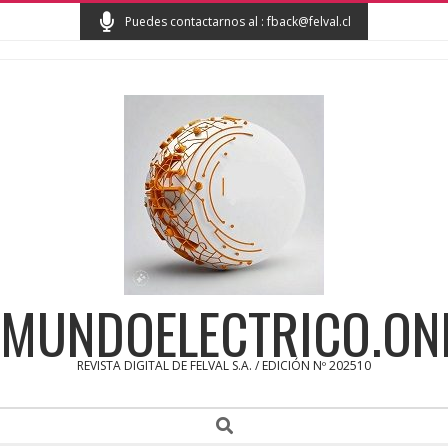
Skip
Puedes contactarnos al : fback@felval.cl
to
content
MUNDOELECTRICO.ON
REVISTA DIGITAL DE FELVAL S.A. / EDICIÓN Nº 202510
Secondary
Search
Navigation