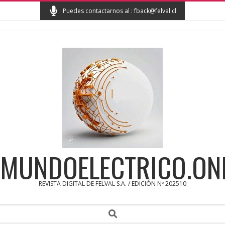
Skip
Puedes contactarnos al : fback@felval.cl
to
content
MUNDOELECTRICO.ON
REVISTA DIGITAL DE FELVAL S.A. / EDICIÓN Nº 202510
Secondary
Search
Navigation