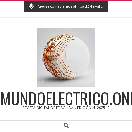
Skip
Puedes contactarnos al : fback@felval.cl
to
content
MUNDOELECTRICO.ON
REVISTA DIGITAL DE FELVAL S.A. / EDICIÓN Nº 202510
Secondary
Search
Navigation