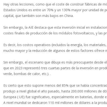
Hay otras lecciones, como que el coste de construir fábricas de m
Estados Unidos es entre un 70% y un 130% mayor por unidad de pr
capital, que también son más bajos en China.
Sin embargo, la AIE destaca que esta inversión inicial en instalaci
costes finales de producción de los módulos fotovoltaicos, y las p
Es decir, los costos operativos (incluidos la energía, los materi
mucho mayor y la reducción de algunos de estos factores ofrece ma
Sin embargo, el escenario que dibuja es más preocupante desde el
que en 2023 representó tres cuartas partes de la inversión en produ
verde, bombas de calor, etc.). .
Es cierto que esto supone menos del 85% que se había concentrad
produjo a nivel global el año pasado, hasta 200.000 millones de d
Europea ( UE) fue significativo, especialmente en baterías, donde es
A nivel mundial se dedicaron 110 mil millones de dólares a la pro