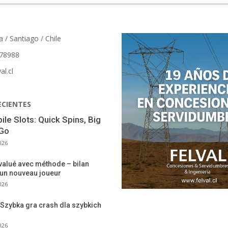
a / Santiago / Chile
78988
al.cl
ECIENTES
le Slots: Quick Spins, Big
 Go
026
valué avec méthode – bilan
 un nouveau joueur
026
Szybka gra crash dla szybkich
026