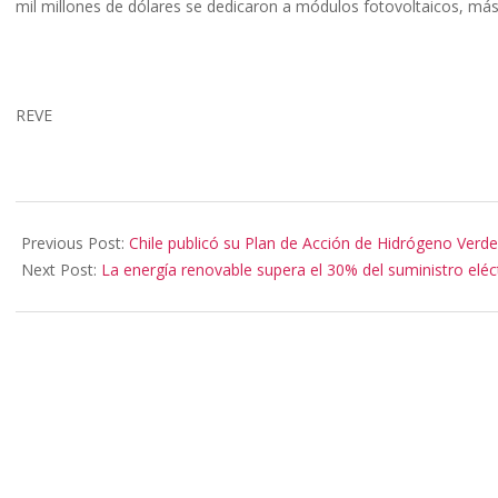
mil millones de dólares se dedicaron a módulos fotovoltaicos, más
REVE
2024-
05-
Previous Post:
Chile publicó su Plan de Acción de Hidrógeno Verd
09
Next Post:
La energía renovable supera el 30% del suministro eléc