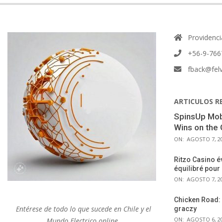
Providenci
+56-9-766
fback@felv
ARTICULOS R
SpinsUp Mobi
Wins on the
ON:
AGOSTO 7, 2
Ritzo Casino é
équilibré pour
ON:
AGOSTO 7, 2
Chicken Road: 
Entérese de todo lo que sucede en Chile y el
graczy
ON:
AGOSTO 6, 2
Mundo Electrico online.