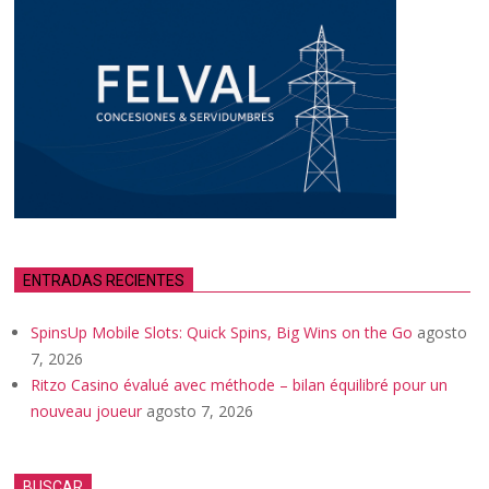
ENTRADAS RECIENTES
SpinsUp Mobile Slots: Quick Spins, Big Wins on the Go
agosto
7, 2026
Ritzo Casino évalué avec méthode – bilan équilibré pour un
nouveau joueur
agosto 7, 2026
BUSCAR