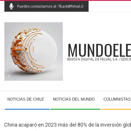
Skip
Puedes contactarnos al : fback@felval.cl
to
content
MUNDOELE
REVISTA DIGITAL DE FELVAL S.A. / EDIC
Secondary
NOTICIAS DE CHILE
NOTICIAS DEL MUNDO
COLUMNISTAS
Navigation
Menu
China acaparó en 2023 más del 80% de la inversión glob